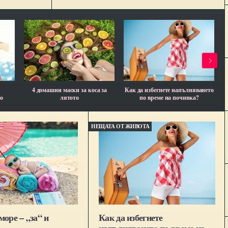
4 домашни маски за коса за
Как да избегнете напълняването
о
лятото
по време на почивка?
НЕЩАТА ОТ ЖИВОТА
море – „за“ и
Как да избегнете