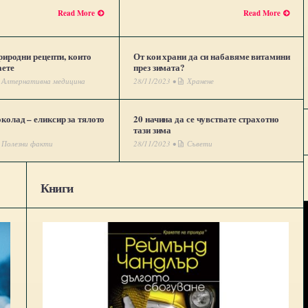
Read More
Read More
риродни рецепти, които
От кои храни да си набавяме витамини
аете
през зимата?
Алтернативна медицина
28/11/2023 •
Хранене
колад – еликсир за тялото
20 начина да се чувствате страхотно
тази зима
Полезни факти
28/11/2023 •
Съвети
Книги