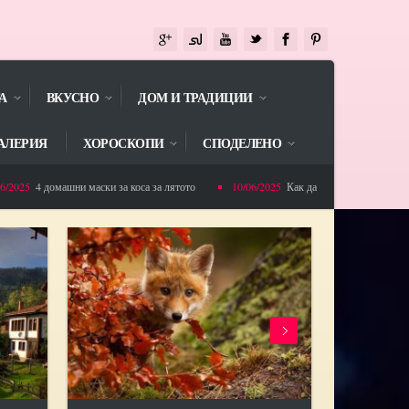
А
ВКУСНО
ДОМ И ТРАДИЦИИ
АЛЕРИЯ
ХОРОСКОПИ
СПОДЕЛЕНО
 домашни маски за коса за лятото
10/06/2025
Как да избегнете напълняването по