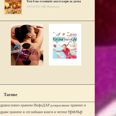
Топ 6 на есенните аксесоари за дома
20/10/2024 •
Интериор
Тагове
ИнфоДАР
хранене и
здравословно хранене
разкрасяване
трилър
здраве
хранене и отслабване
книги и четене