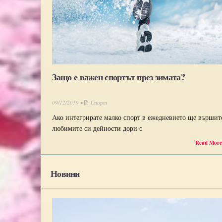
Защо е важен спортът през зимата?
09/12/2019 •
Спорт
Aко интегрирате малко спорт в ежедневието ще вършит
любимите си дейности дори с
Read Mor
Новини