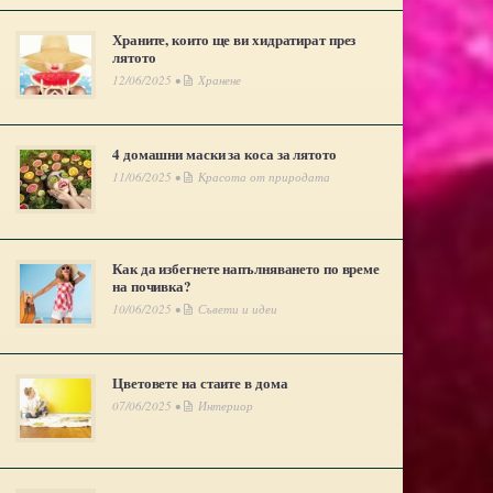
Храните, които ще ви хидратират през
лятото
12/06/2025 •
Хранене
4 домашни маски за коса за лятото
11/06/2025 •
Красота от природата
Цветовете на стаите в дома
Топ 6 на есенните аксесоари за
ЦСРИ „Тал
дома
гр. Елин
Как да избегнете напълняването по време
на почивка?
10/06/2025 •
Съвети и идеи
Цветовете на стаите в дома
07/06/2025 •
Интериор