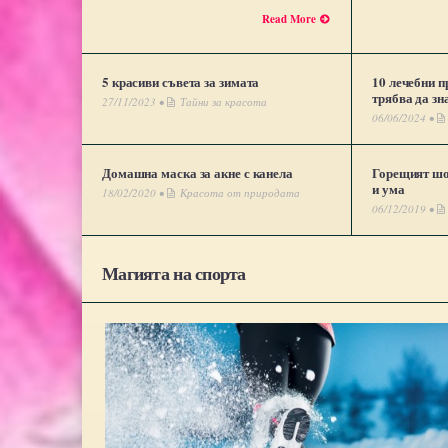
Read More
5 красиви съвета за зимата
10 лечебни п
трябва да зн
27/11/2023 •
Тайни за красота
06/06/2024 •
Домашна маска за акне с канела
Горещият шо
и ума
18/02/2020 •
Красота от природата
06/12/2019 •
Магията на спорта