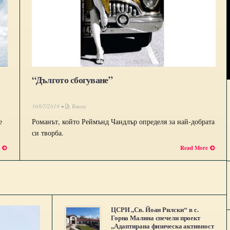
“Дългото сбогуване”
30/07/2019 •
Книги
е
Романът, който Реймънд Чандлър определя за най-добрата
си творба.
e
Read More
ЦСРИ ,,Св. Йоан Рилски‘‘ в с.
Горна Малина спечели проект
,,Адаптирана физическа активност