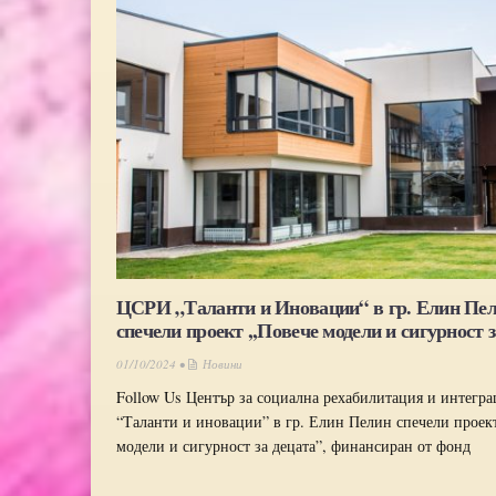
ЦСРИ „Таланти и Иновации“ в гр. Елин Пе
спечели проект ,,Повече модели и сигурност з
01/10/2024 •
Новини
Follow Us Център за социална рехабилитация и интегр
“Таланти и иновации” в гр. Елин Пелин спечели проект
модели и сигурност за децата”, финансиран от фонд