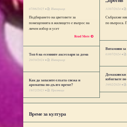
„против“
07/06/2025 •
Интериор
31/07/2024 •
Подбирането на цветовете за
Събрахме няк
помещенията в жилището е въпрос на
по въпроса. П
личен избор и усет
Read More
Витамини за 
Топ 6 на есенните аксесоари за дома
03/07/2024 •
20/10/2024 •
Интериор
Домакински 
избягвате по
Как да запазите елхата свежа и
ароматна по-дълго време?
19/02/2020 •
18/12/2023 •
Празници
Време за култура