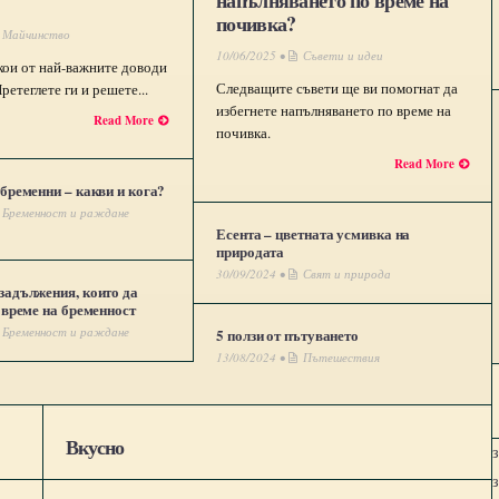
напълняването по време на
почивка?
Майчинство
10/06/2025 •
Съвети и идеи
ои от най-важните доводи
Следващите съвети ще ви помогнат да
ретеглете ги и решете...
избегнете напълняването по време на
Read More
почивка.
Read More
бременни – какви и кога?
Бременност и раждане
Есента – цветната усмивка на
природата
30/09/2024 •
Свят и природа
задължения, които да
 време на бременност
Бременност и раждане
5 ползи от пътуването
13/08/2024 •
Пътешествия
Вкусно