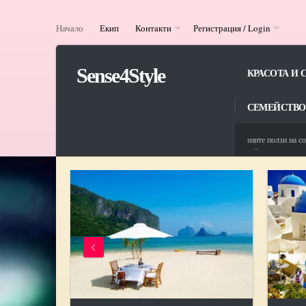
Начало
Екип
Контакти
Регистрация / Login
Sense4Style
КРАСОТА И 
СЕМЕЙСТВО
13/06/2025
Здравословните ползи на солената в
13/08/2024
ЦСРИ ,,Св. Йоан Рилски‘‘ в с. Горн