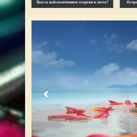
Кои са най-екзотичните острови в света?
Остро