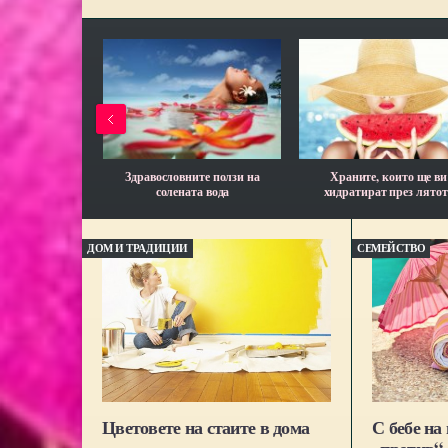
Здравословните ползи на
Храните, които ще ви
солената вода
хидратират през лятот
ДОМ И ТРАДИЦИИ
СЕМЕЙСТВО
Цветовете на стаите в дома
С бебе на 