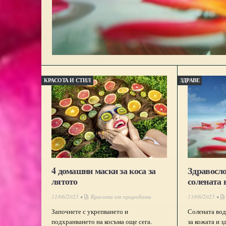
КРАСОТА И СТИЛ
ЗДРАВЕ
4 домашни маски за коса за
Здравосло
лятото
солената 
11/06/2025 •
Красота от природата
13/06/2025 •
Започнете с укрепването и
Солената вод
подхранването на косъма още сега.
за кожата и 