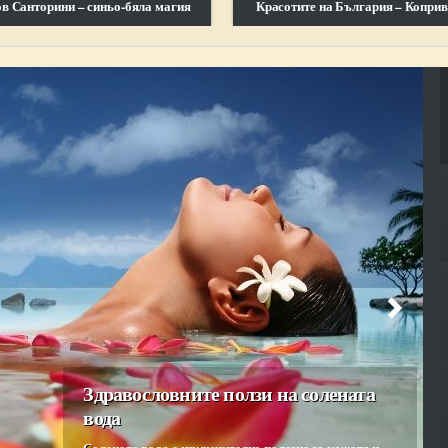
в Санторини – синьо-бяла магия
Красотите на България – Копри
Здравословните ползи на солената
вода
Солената вода е изключително полезна за кожата и