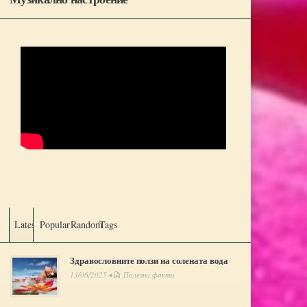
Latest
Popular
Random
Tags
Здравословните ползи на солената вода
13/06/2025 •
Полезни факти