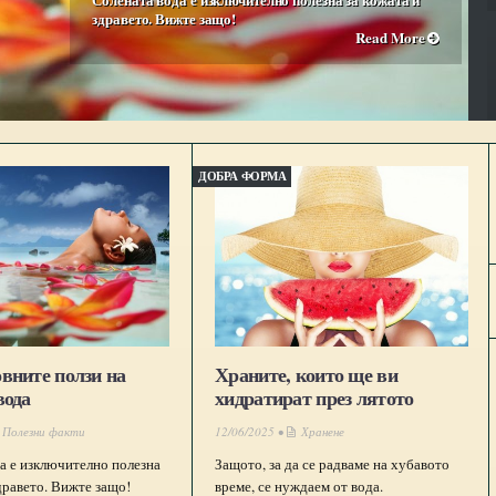
здравето. Вижте защо!
Read More
ДОБРА ФОРМА
вните ползи на
Храните, които ще ви
вода
хидратират през лятото
Полезни факти
12/06/2025 •
Хранене
а е изключително полезна
Защото, за да се радваме на хубавото
здравето. Вижте защо!
време, се нуждаем от вода.