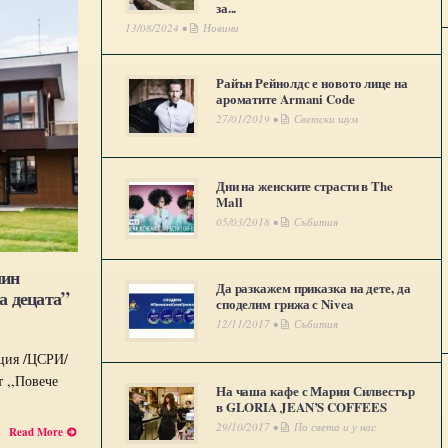
за...
13/08/2024 •
Новини
Райън Рейнолдс е новото лице на
ароматите Armani Code
27/01/2019 •
Светски шум
Дни на женските страсти в The
Mall
05/03/2018 •
Събития
лин
Да разкажем приказка на дете, да
а децата”
споделим грижа с Nivea
12/11/2017 •
Събития
ация /ЦСРИ/
 ,,Повече
На чаша кафе с Мария Силвестър
в GLORIA JEAN’S COFFEES
29/10/2017 •
По света и у нас
Read More