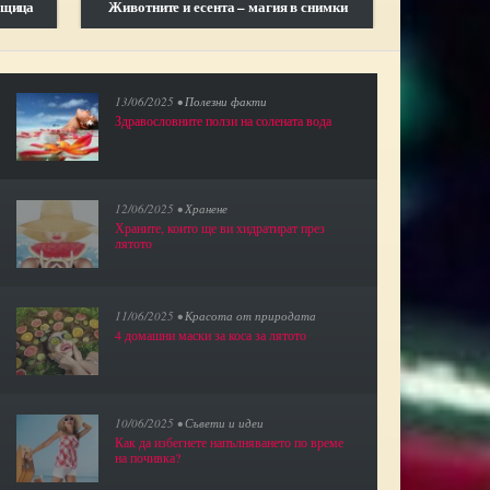
вщица
Животните и есента – магия в снимки
Поли 
13/06/2025 •
Полезни факти
Здравословните ползи на солената вода
12/06/2025 •
Хранене
Храните, които ще ви хидратират през
лятото
11/06/2025 •
Красота от природата
4 домашни маски за коса за лятото
10/06/2025 •
Съвети и идеи
Как да избегнете напълняването по време
на почивка?