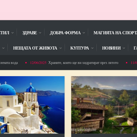
СТИЛ
ЗДРАВЕ
ДОБРА ФОРМА
МАГИЯТА НА СПОРТ
НЕЩАТА ОТ ЖИВОТА
KУЛТУРА
НОВИНИ
Г
ода
12/06/2025
Храните, които ще ви хидратират през лятото
11/06/2025
4
а Малина спечели проект ,,Адаптирана физическа активност за деца”