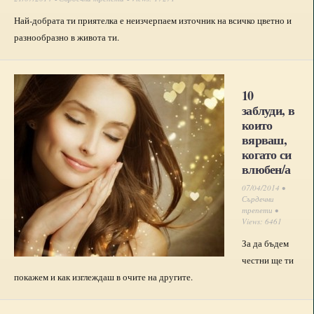
Най-добрата ти приятелка е неизчерпаем източник на всичко цветно и
разнообразно в живота ти.
10
заблуди, в
които
вярваш,
когато си
влюбен/а
07/04/2014 •
Сърдечни
трепети
•
Views: 6461
За да бъдем
честни ще ти
покажем и как изглеждаш в очите на другите.