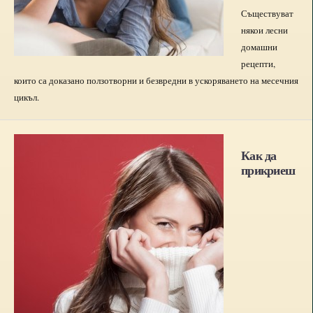
Съществуват
някои лесни
домашни
рецепти,
които са доказано ползотворни и безвредни в ускоряването на месечния
цикъл.
Как да
прикриеш