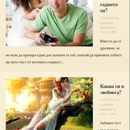
гаджето
си?
17/03/2014 •
Сърдечни
трепети
•
Views: 4269
Вместо да се
дразниш, че
не иска да прекара един ден залепен за теб, опитай да приемеш хобито
му като част от неговата същност...
Каква си в
любовта?
13/03/2014 •
Сърдечни
трепети
•
Views: 3696
Забавен тест
със съвсем