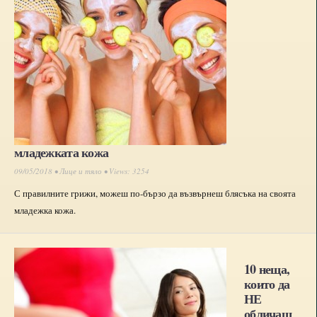
младежката кожа
09/05/2018 •
Лице и тяло
• Views: 3254
С правилните грижи, можеш по-бързо да възвърнеш блясъка на своята
младежка кожа.
10 неща,
които да
НЕ
обличаш