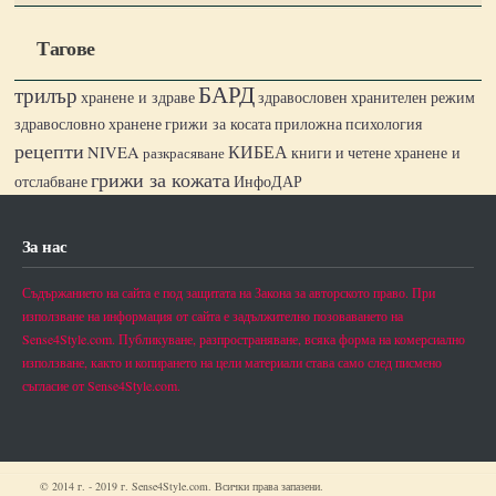
Тагове
БАРД
трилър
хранене и здраве
здравословен хранителен режим
грижи за косата
здравословно хранене
приложна психология
рецепти
КИБЕА
NIVEA
книги и четене
хранене и
разкрасяване
грижи за кожата
отслабване
ИнфоДАР
За нас
Съдържанието на сайта е под защитата на Закона за авторското право. При
използване на информация от сайта е задължително позоваването на
Sense4Style.com. Публикуване, разпространяване, всяка форма на комерсиално
използване, както и копирането на цели материали става само след писмено
съгласие от Sense4Style.com.
© 2014 г. - 2019 г. Sense4Style.com. Всички права запазени.