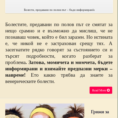
Болести, предавани по полов път – бъди информиран/а
Болестите, предавани по полов път се смятат за
нещо срамно и е възможно да мислиш, че не
познаваш човек, който е бил заразен. Но истината
е, че никой не е застрахован срещу тях. А
засегнатите рядко говорят за състоянието си и
търсят подробности, когато разберат за
. Затова, момичета и момчета, бъдете
проблема
информирани и взимайте предпазни мерки –
навреме!
Ето какво трябва да знаете за
венерическите болести.
Read More
Грижи за