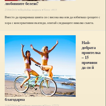
любовните белези?
25/08/2014 •
Неудобни въпроси
• Views: 4933
Вместо да прикриваш шията си с висока яка или да избягваш срещите с
хора с консервативни възгледи, опитай следващите няколко съвета.
Най-
добрата
приятелка
– 15
причини
да си й
благодарна
21/07/2014 •
Сърдечни трепети
• Views: 17271