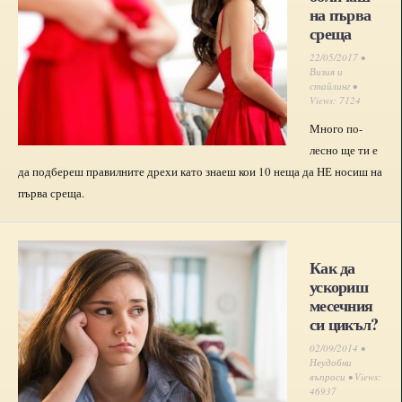
на първа
среща
22/05/2017 •
Визия и
стайлинг
•
Views: 7124
Много по-
лесно ще ти е
да подбереш правилните дрехи като знаеш кои 10 неща да НЕ носиш на
първа среща.
Как да
ускориш
месечния
си цикъл?
02/09/2014 •
Неудобни
въпроси
• Views:
46937