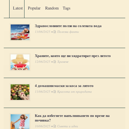
Latest
Popular
Random
Tags
Здравословните ползи на солената вода
13/06/2025 •
Полезни факти
Храните, които ще ви хидратират през лятото
12/06/2025 •
Хранене
4 домашни маски за коса за лятото
11/06/2025 •
Красота от природата
Как да избегнете напълняването по време на
почивка?
10/06/2025 •
Съвети и идеи