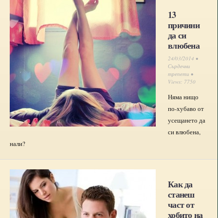
13
причини
да си
влюбена
24/03/2014 •
Сърдечни
трепети
•
Views: 7750
Няма нищо
по-хубаво от
усещането да
си влюбена,
нали?
Как да
станеш
част от
хобито на