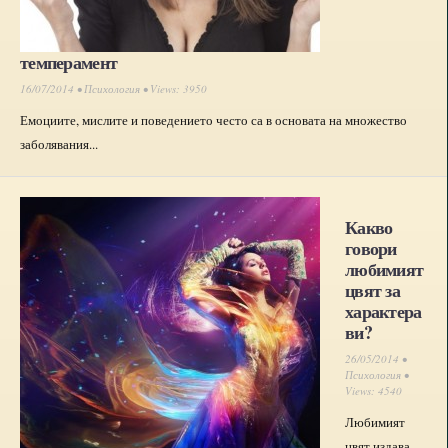
темперамент
16/07/2014 •
Психология
• Views: 3950
Емоциите, мислите и поведението често са в основата на множество
заболявания...
Какво
говори
любимият
цвят за
характера
ви?
26/05/2014 •
Психология
•
Views: 4540
Любимият
цвят издава