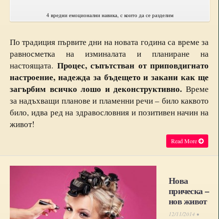
4 вредни емоционални навика, с които да се разделим
По традиция първите дни на новата година са време за
равносметка на изминалата и планиране на
Процес, съпътстван от приповдигнато
настоящата.
настроение, надежда за бъдещето и закани как ще
загърбим всичко лошо и деконструктивно.
Време
за надъхващи планове и пламенни речи – било каквото
било, идва ред на здравословния и позитивен начин на
живот!
Read More
Нова
прическа –
нов живот
12/11/2014 •