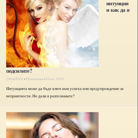
интуиция
и как да я
подсилите?
29/04/2014 •
Психология
• Views: 6958
Интуицията може да бъде ключ към успеха или предупреждение за
неприятности. Но дали я разпознавате?