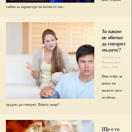
тайни за характера на всеки от нас.
За какво
не обичат
да говорят
мъжете?
16/05/2014 •
Психология
•
Views: 4849
Има теми, за
които на
мъжете им е
особено
трудно да говорят. Вижте защо!
Що е то