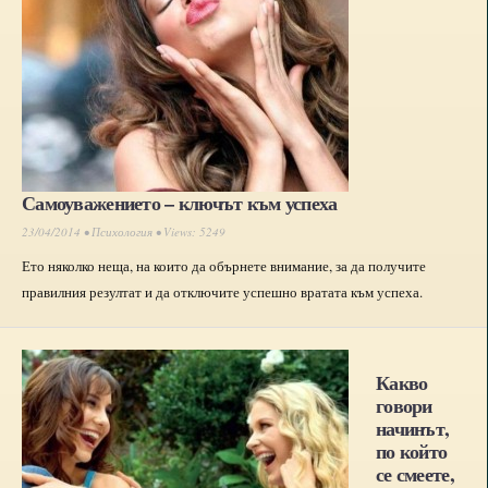
Самоуважението – ключът към успеха
23/04/2014 •
Психология
• Views: 5249
Ето няколко неща, на които да обърнете внимание, за да получите
правилния резултат и да отключите успешно вратата към успеха.
Какво
говори
начинът,
по който
се смеете,