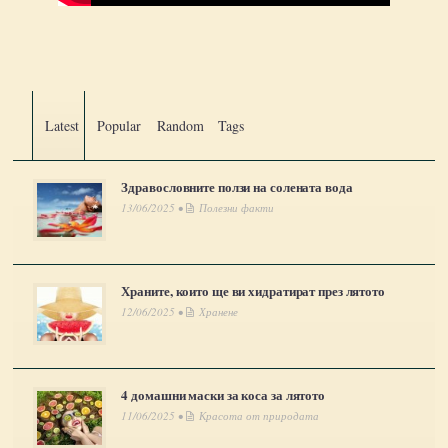
Latest
Popular
Random
Tags
Здравословните ползи на солената вода
13/06/2025 •
Полезни факти
Храните, които ще ви хидратират през лятото
12/06/2025 •
Хранене
4 домашни маски за коса за лятото
11/06/2025 •
Красота от природата