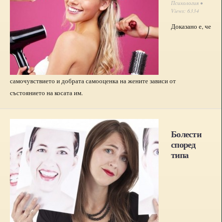
Психология
•
Views: 6334
Доказано е, че
самочувствието и добрата самооценка на жените зависи от
състоянието на косата им.
Болести
според
типа