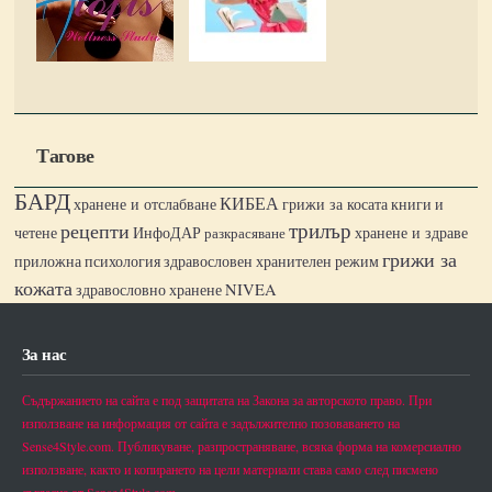
Тагове
БАРД
КИБЕА
хранене и отслабване
грижи за косата
книги и
трилър
рецепти
четене
ИнфоДАР
хранене и здраве
разкрасяване
грижи за
приложна психология
здравословен хранителен режим
кожата
NIVEA
здравословно хранене
За нас
Съдържанието на сайта е под защитата на Закона за авторското право. При
използване на информация от сайта е задължително позоваването на
Sense4Style.com. Публикуване, разпространяване, всяка форма на комерсиално
използване, както и копирането на цели материали става само след писмено