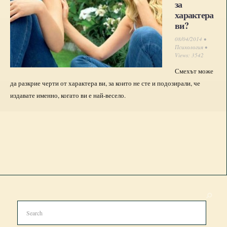
за
характера
ви?
08/04/2014 •
Психология
•
Views: 3542
Смехът може
да разкрие черти от характера ви, за които не сте и подозирали, че
издавате именно, когато ви е най-весело.