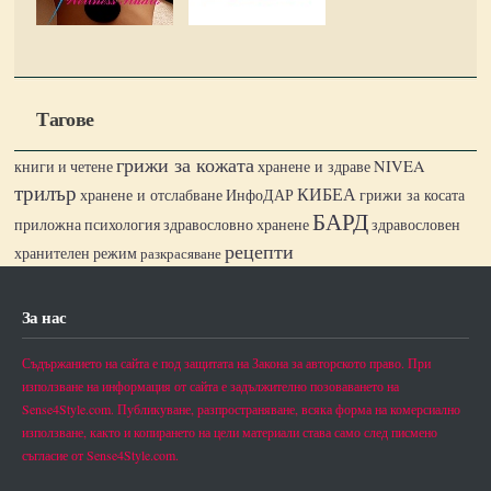
Тагове
грижи за кожата
книги и четене
хранене и здраве
NIVEA
трилър
КИБЕА
хранене и отслабване
ИнфоДАР
грижи за косата
БАРД
приложна психология
здравословно хранене
здравословен
рецепти
хранителен режим
разкрасяване
За нас
Съдържанието на сайта е под защитата на Закона за авторското право. При
използване на информация от сайта е задължително позоваването на
Sense4Style.com. Публикуване, разпространяване, всяка форма на комерсиално
използване, както и копирането на цели материали става само след писмено
съгласие от Sense4Style.com.