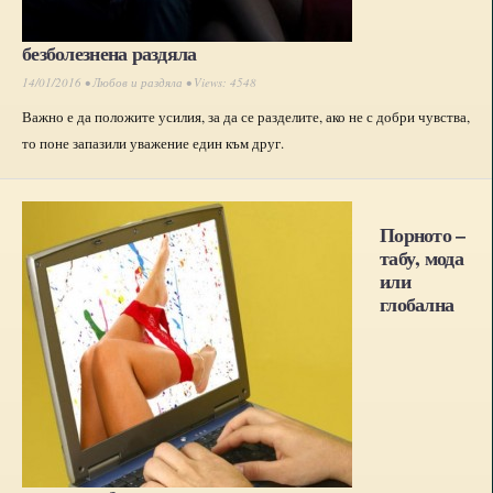
безболезнена раздяла
14/01/2016 •
Любов и раздяла
• Views: 4548
Важно е да положите усилия, за да се разделите, ако не с добри чувства,
то поне запазили уважение един към друг.
Порното –
табу, мода
или
глобална