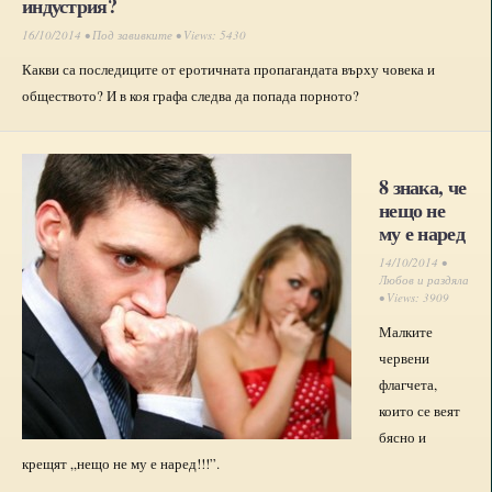
индустрия?
16/10/2014 •
Под завивките
• Views: 5430
Какви са последиците от еротичната пропагандата върху човека и
обществото? И в коя графа следва да попада порното?
8 знака, че
нещо не
му е наред
14/10/2014 •
Любов и раздяла
• Views: 3909
Малките
червени
флагчета,
които се веят
бясно и
крещят „нещо не му е наред!!!”.