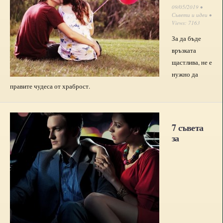
09/05/2019 •
Съвети и идеи
•
Views: 7163
За да бъде
връзката
щастлива, не е
нужно да
правите чудеса от храброст.
7 съвета
за