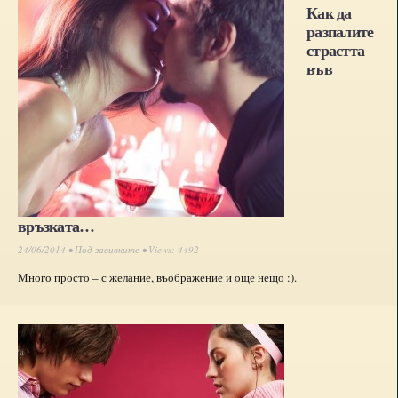
Как да
разпалите
страстта
във
връзката…
24/06/2014 •
Под завивките
• Views: 4492
Много просто – с желание, въображение и още нещо :).