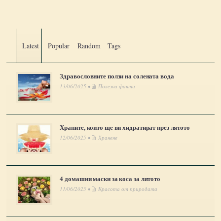
Latest
Popular
Random
Tags
Здравословните ползи на солената вода
13/06/2025 •
Полезни факти
Храните, които ще ви хидратират през лятото
12/06/2025 •
Хранене
4 домашни маски за коса за лятото
11/06/2025 •
Красота от природата