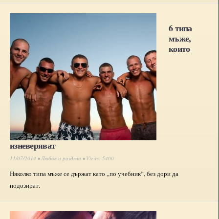
6 типа
мъже,
които
изневеряват
11/07/2014 •
Любов и раздяла
• Views: 5400
Няколко типа мъже се държат като „по учебник“, без дори да
подозират.