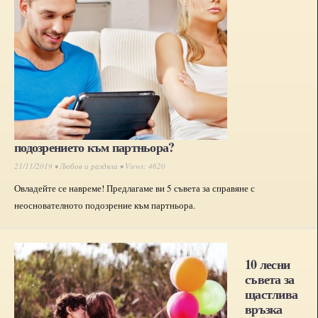
подозрението към партньора?
21/11/2019 •
Любов и раздяла
• Views: 4620
Овладейте се навреме! Предлагаме ви 5 съвета за справяне с
неоснователното подозрение към партньора.
10 лесни
съвета за
щастлива
връзка