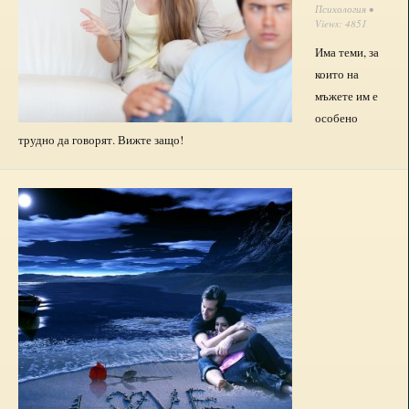
Психология
•
Views: 4851
Има теми, за
които на
мъжете им е
особено
трудно да говорят. Вижте защо!