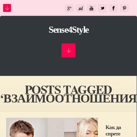
Sense4Style
POSTS TAGGED
‘ВЗАИМООТНОШЕНИЯ
Как да
спрете