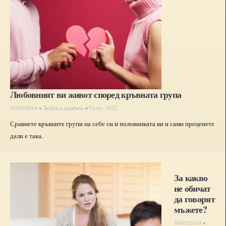
Любовният ви живот според кръвната група
02/06/2014 •
Любов и раздяла
• Views: 5922
Сравнете кръвните групи на себе си и половинката ви и сами преценете
дали е така.
За какво
не обичат
да говорят
мъжете?
16/05/2014 •