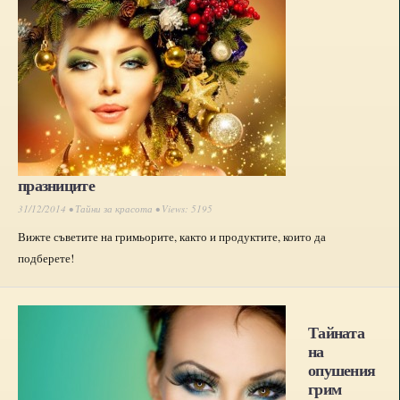
празниците
31/12/2014 •
Тайни за красота
• Views: 5195
Вижте съветите на гримьорите, както и продуктите, които да
подберете!
Тайната
на
опушения
грим