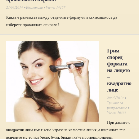
21/03/2014 •
Козметика
• Views: 14157
Каква е разликата между отделните формули и как всъщност да
изберете правилната спирала?
Грим
според
формата
на лицето
–
квадратно
лице
20/02/2014 •
Трикове за
разкрасяване
•
Views: 10333
При дамите с
квадратни лица имат ясно изразена челюстна линия, а ширината във
всичките му точки (чело, бузи, брадичка) е пропорционална.