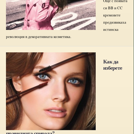
Oще с появата
си BB и CC
кремовете
предизвикаха
истинска
революция в декоративната козметика.
Как да
изберете
правилната спирала?