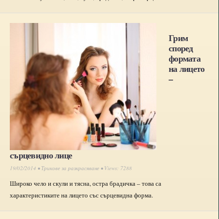
Грим
според
формата
на лицето
–
сърцевидно лице
19/02/2014 •
Трикове за разкрасяване
• Views: 7288
Широко чело и скули и тясна, остра брадичка – това са
характеристиките на лицето със сърцевидна форма.