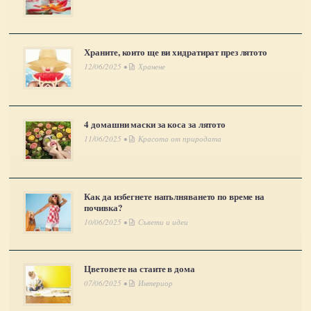
Храните, които ще ви хидратират през лятото
12/06/2025 •
Хранене
4 домашни маски за коса за лятото
11/06/2025 •
Красота от природата
Как да избегнете напълняването по време на
почивка?
10/06/2025 •
Съвети и идеи
Цветовете на стаите в дома
07/06/2025 •
Интериор