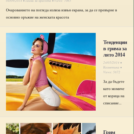
04/09/2014 •
Тайни за красота
• Views: 7065
Очарованието на погледа излиза извън екрана, за да се превърне в
основно оръжие на женската красота
Тенденции
в грима за
лято 2014
24/05/2014 •
Козметика
•
Views: 5872
За да бъдете
като момиче
от корица на
списание...
Грим