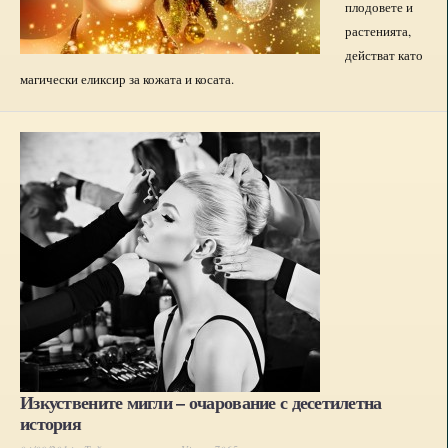
плодовете и
растенията,
действат като
магически еликсир за кожата и косата.
Изкуствените мигли – очарование с десетилетна
история