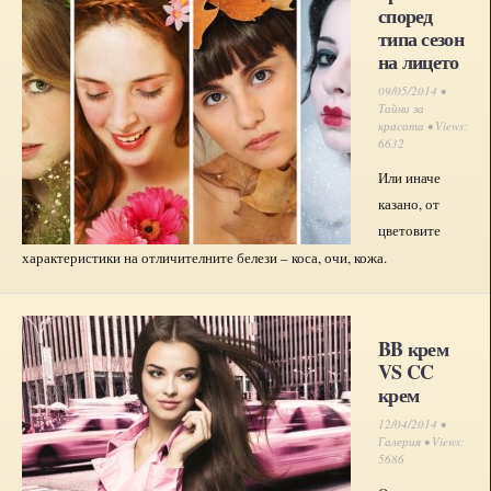
според
типа сезон
на лицето
09/05/2014 •
Тайни за
красота
• Views:
6632
Или иначе
казано, от
цветовите
характеристики на отличителните белези – коса, очи, кожа.
BB крем
VS CC
крем
12/04/2014 •
Галерия
• Views:
5686