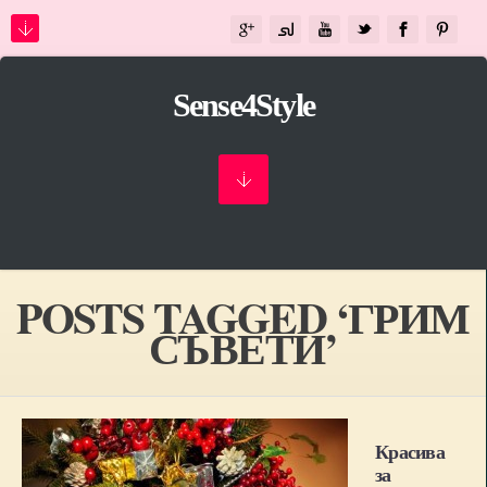
Sense4Style
POSTS TAGGED ‘ГРИМ
СЪВЕТИ’
Красива
за