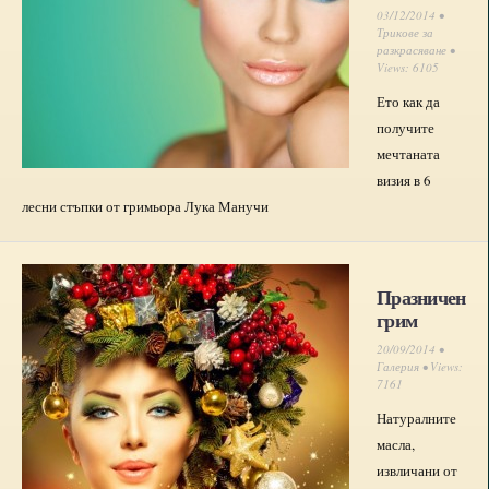
03/12/2014 •
Трикове за
разкрасяване
•
Views: 6105
Ето как да
получите
мечтаната
визия в 6
лесни стъпки от гримьора Лука Манучи
Празничен
грим
20/09/2014 •
Галерия
• Views:
7161
Натуралните
масла,
извличани от