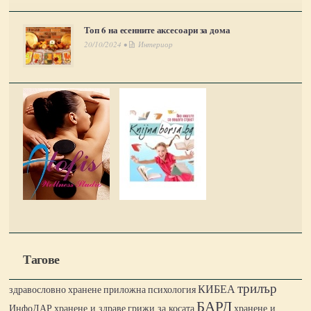
Топ 6 на есенните аксесоари за дома
20/10/2024 •
Интериор
Тагове
трилър
КИБЕА
здравословно хранене
приложна психология
БАРД
ИнфоДАР
хранене и здраве
грижи за косата
хранене и