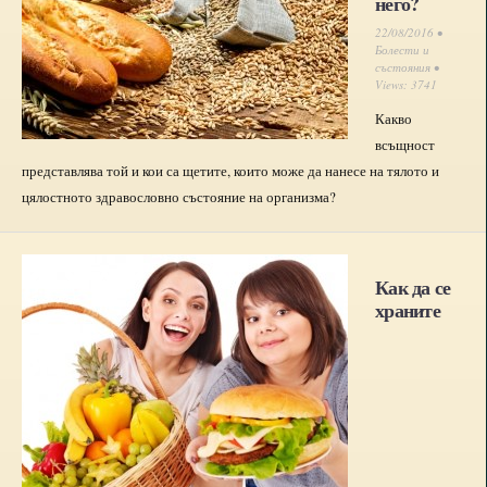
него?
22/08/2016 •
Болести и
състояния
•
Views: 3741
Какво
всъщност
представлява той и кои са щетите, които може да нанесе на тялото и
цялостното здравословно състояние на организма?
Как да се
храните