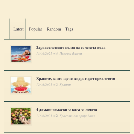
Latest
Popular
Random
Tags
Здравословните ползи на солената вода
13/06/2025 •
Полезни факти
Храните, които ще ви хидратират през лятото
12/06/2025 •
Хранене
4 домашни маски за коса за лятото
11/06/2025 •
Красота от природата