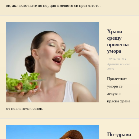
ви, ако включвате по порция в менюто си през лятото.
Храни
срещу
пролетна
умора
10/04/2018 •
Хранене
• Views:
4004
Пролетната
умора се
лекува с
прясна храна
от новия зелен сезон.
По-здрави