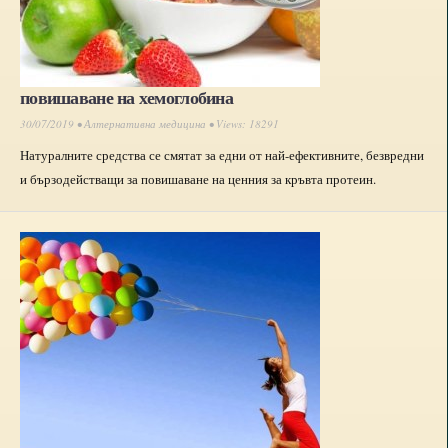
повишаване на хемоглобина
30/07/2019 •
Алтернативна медицина
• Views: 18291
Натуралните средства се смятат за едни от най-ефективните, безвредни
и бързодействащи за повишаване на ценния за кръвта протеин.