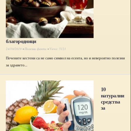
благородници
24/10/2019 •
Полезни факти
• Views: 5121
Печените кестени са не само символ на есента, но и невероятно полезни
за здравето...
10
натурални
средства
за