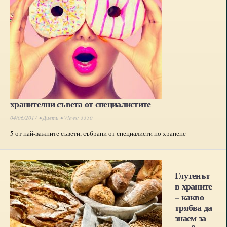
хранителни съвета от специалистите
04/06/2017 •
Диети
• Views: 3350
5 от най-важните съвети, събрани от специалисти по хранене
Глутенът
в храните
– какво
трябва да
знаем за