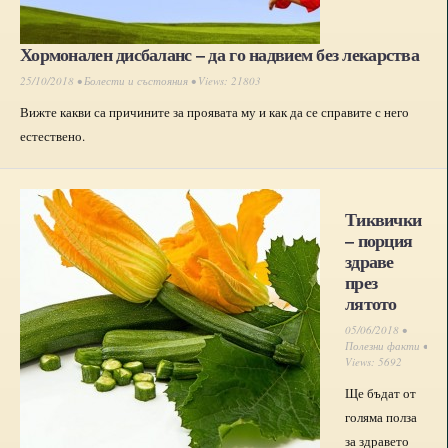
Хормонален дисбаланс – да го надвием без лекарства
25/10/2018 •
Болести и състояния
• Views: 21803
Вижте какви са причините за проявата му и как да се справите с него
естествено.
Тиквички
– порция
здраве
през
лятото
05/06/2018 •
Полезни факти
•
Views: 5692
Ще бъдат от
голяма полза
за здравето