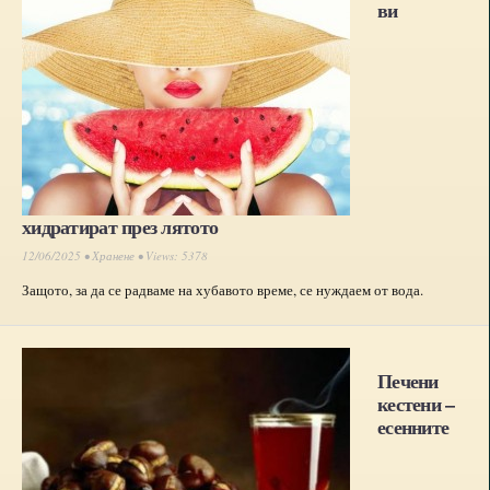
ви
хидратират през лятото
12/06/2025 •
Хранене
• Views: 5378
Защото, за да се радваме на хубавото време, се нуждаем от вода.
Печени
кестени –
есенните