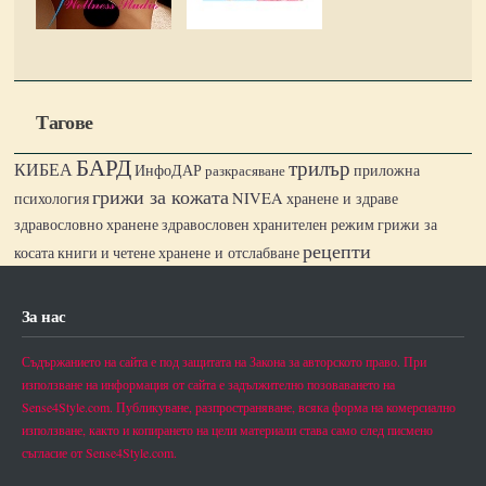
Тагове
БАРД
трилър
КИБЕА
ИнфоДАР
разкрасяване
приложна
грижи за кожата
NIVEA
хранене и здраве
психология
грижи за
здравословно хранене
здравословен хранителен режим
рецепти
косата
книги и четене
хранене и отслабване
За нас
Съдържанието на сайта е под защитата на Закона за авторското право. При
използване на информация от сайта е задължително позоваването на
Sense4Style.com. Публикуване, разпространяване, всяка форма на комерсиално
използване, както и копирането на цели материали става само след писмено
съгласие от Sense4Style.com.