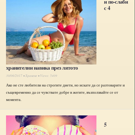
и по-слаби
с 4
хранителни навика през лятото
30/06/2017 •
Хранене
• Views: 5409
Ако не сте любители на строгите диети, но искате да се разтоварите и
същевременно да се чувствате добре в жегите, възползвайте се от
момента.
5