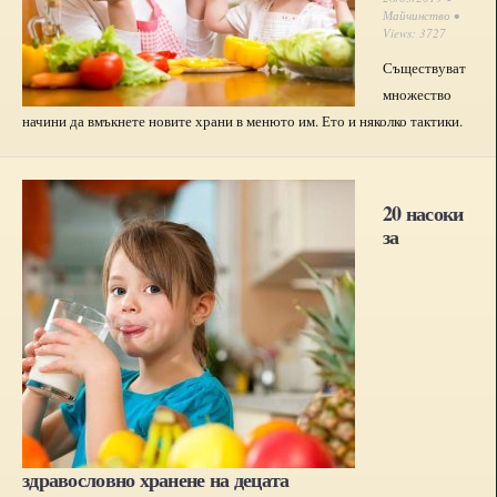
Майчинство
•
Views: 3727
Съществуват
множество
начини да вмъкнете новите храни в менюто им. Ето и няколко тактики.
20 насоки
за
здравословно хранене на децата