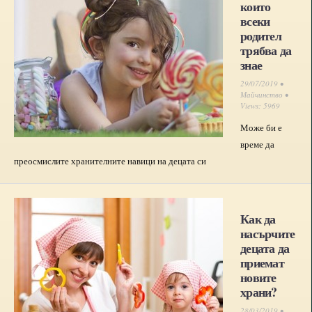
които
всеки
родител
трябва да
знае
29/07/2019 •
Майчинство
•
Views: 5969
Може би е
време да
преосмислите хранителните навици на децата си
Как да
насърчите
децата да
приемат
новите
храни?
28/03/2019 •