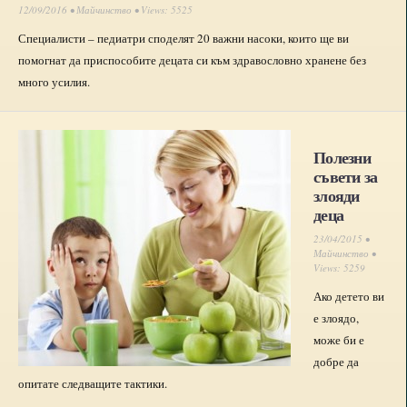
12/09/2016 •
Майчинство
• Views: 5525
Специалисти – педиатри споделят 20 важни насоки, които ще ви
помогнат да приспособите децата си към здравословно хранене без
много усилия.
Полезни
съвети за
злояди
деца
23/04/2015 •
Майчинство
•
Views: 5259
Ако детето ви
е злоядо,
може би е
добре да
опитате следващите тактики.