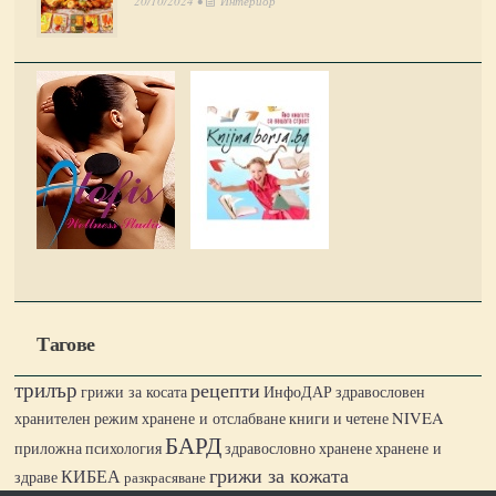
20/10/2024 •
Интериор
Тагове
трилър
рецепти
грижи за косата
ИнфоДАР
здравословен
хранене и отслабване
книги и четене
NIVEA
хранителен режим
БАРД
хранене и
приложна психология
здравословно хранене
грижи за кожата
КИБЕА
здраве
разкрасяване