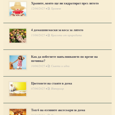
Храните, които ще ви хидратират през лятото
12/06/2025 •
Хранене
4 домашни маски за коса за лятото
11/06/2025 •
Красота от природата
Как да избегнете напълняването по време на
почивка?
10/06/2025 •
Съвети и идеи
Цветовете на стаите в дома
07/06/2025 •
Интериор
Топ 6 на есенните аксесоари за дома