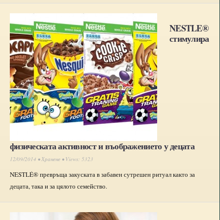
NESTLE®
стимулира
физическата активност и въображението у децата
12/09/2014 •
Хранене
• Views: 5323
NESTLÉ® превръща закуската в забавен сутрешен ритуал както за
децата, така и за цялото семейство.