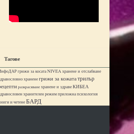
Тагове
ИнфоДАР
грижи за косата
NIVEA
хранене и отслабване
трилър
грижи за кожата
здравословно хранене
рецепти
КИБЕА
хранене и здраве
разкрасяване
здравословен хранителен режим
приложна психология
БАРД
книги и четене