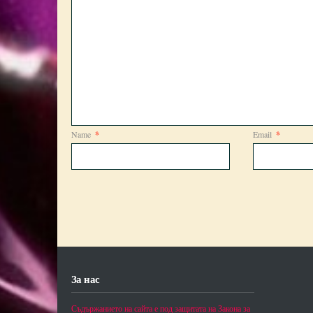
Name
*
Email
*
За нас
Съдържанието на сайта е под защитата на Закона за