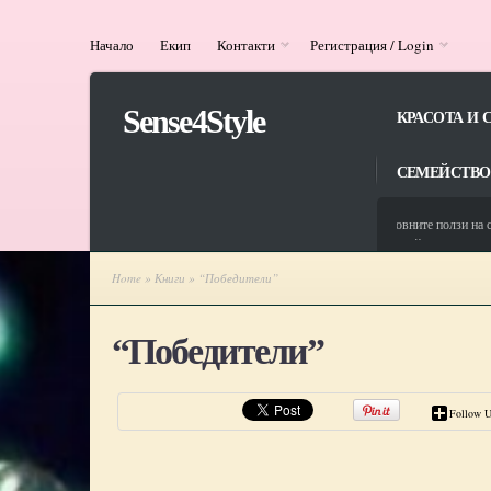
Начало
Екип
Контакти
Регистрация / Login
Sense4Style
КРАСОТА И 
СЕМЕЙСТВО
13/06/2025
Здравословните ползи на соле
13/08/2024
ЦСРИ ,,Св. Йоан Рилски‘‘ в с
Home
»
Книги
» “Победители”
“Победители”
Follow U