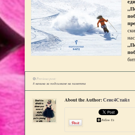
ед
„П
по
пр
ски
нас
„П
по
бит
Previous post:
8 начина за подсилване на паметта
About the Author:
Сенс4Стайл
Follow Us