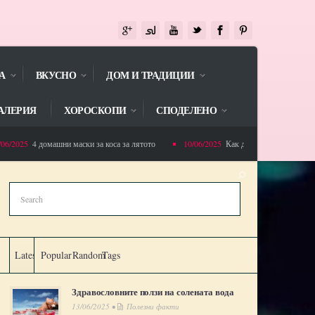
А
ВКУСНО
ДОМ И ТРАДИЦИИ
АЛЕРИЯ
ХОРОСКОПИ
СПОДЕЛЕНО
/2025
4 домашни маски за коса за лятото
10/06/2025
Как да избегнете напълняван
Latest
Popular
Random
Tags
Здравословните ползи на солената вода
13/06/2025 •
Полезни факти