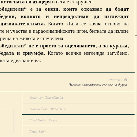
инствената си дъщеря
и сега е съкрушен.
обедители“ е за онези, които отказват да бъдат
бедени, колкото и непреодолими да изглеждат
едизвикателствата.
Когато Лили се качва отново на
те и участва в параолимпийските игри, битката да излезе
реща на живота е спечелена.
обедители“ не е просто за оцеляването, а за куража,
бедата и триумфа.
Когато всички изглежда загубено,
ката едва започва.
Next Post:
Пълнени патладжани със сос на фурна
Written by:
Сенс4Стайл
Published on: 10/09/2014
Filled Under:
Книги
Views: 3804