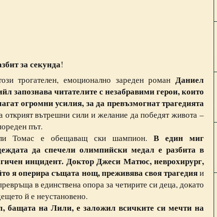
азбит за секунда
!
Даниел
този трогателен, емоционално зареден роман
ийл запознава читателите с незабравими герои, които
лагат огромни усилия, за да превъзмогнат трагедията
а открият вътрешни сили и желание да победят живота –
пореден път.
В един миг
ли Томас е обещаващ ски шампион.
деждата да спечели олимпийски медал е разбита в
агичен инцидент.
Доктор Джеси Матюс, неврохирург,
йто я оперира същата нощ, преживява своя трагедия
и
превръща в единствена опора за четирите си деца, докато
ещето й е неустановено.
л, бащата на Лили, е заложил всичките си мечти на