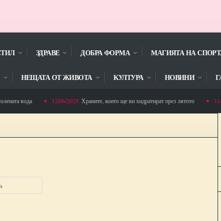
СТИЛ
ЗДРАВЕ
ДОБРА ФОРМА
МАГИЯТА НА СПОРТ
НЕЩАТА ОТ ЖИВОТА
KУЛТУРА
НОВИНИ
Г
ната вода
12/06/2025
Храните, които ще ви хидратират през лятото
11/06
. Горна Малина спечели проект ,,Адаптирана физическа активност за деца”
s