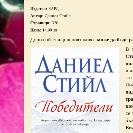
Издател:
БАРД
Автор:
Даниел Стийл
Страници:
320
Цена:
14,99 лв.
може да бъде р
Дори най-съвършеният живот
В 
Ст
по
и д
за 
Ли
на
тр
ко
се 
бъд
Би