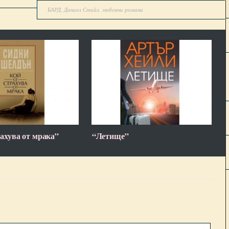
БАРД
,
Даниел Стийл
,
любовни романи
рахува от мрака”
“Летище”