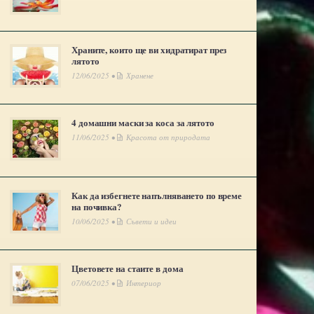
Храните, които ще ви хидратират през
лятото
12/06/2025 •
Хранене
4 домашни маски за коса за лятото
11/06/2025 •
Красота от природата
Как да избегнете напълняването по време
на почивка?
10/06/2025 •
Съвети и идеи
Цветовете на стаите в дома
07/06/2025 •
Интериор