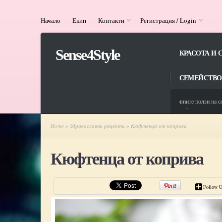
Начало
Екип
Контакти
Регистрация / Login
Sense4Style
КРАСОТА И 
СЕМЕЙСТВО
13/06/2025
Здравословните ползи на солена
13/08/2024
ЦСРИ ,,Св. Йоан Рилски‘‘ в с. 
Home
»
Здравословни рецепти
» Кюфтенца от коприва
Кюфтенца от коприва
Follow U