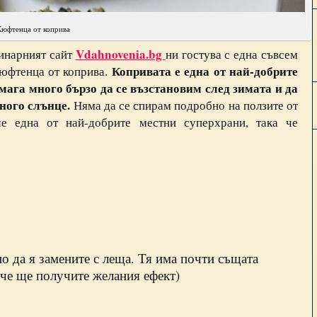
Кюфтенца от коприва
Vdahnovenia.bg
линарният сайт
ни гостува с една съвсем
Копривата е една от най-добрите
кюфтенца от коприва.
мага много бързо да се възстановим след зимата и да
ного слънце.
Няма да се спирам подробно на ползите от
е една от най-добрите местни суперхрани, така че
о да я замените с леща. Тя има почти същата
а че ще получите желания ефект)