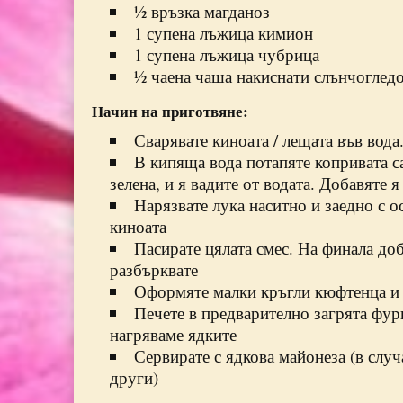
½ връзка магданоз
1 супена лъжица кимион
1 супена лъжица чубрица
½ чаена чаша накиснати слънчоглед
Начин на приготвяне:
Сварявате киноата / лещата във вода
В кипяща вода потапяте копривата са
зелена, и я вадите от водата. Добавяте 
Нарязвате лука наситно и заедно с о
киноата
Пасирате цялата смес. На финала до
разбърквате
Оформяте малки кръгли кюфтенца и 
Печете в предварително загрята фурн
нагряваме ядките
Сервирате с ядкова майонеза (в случ
други)