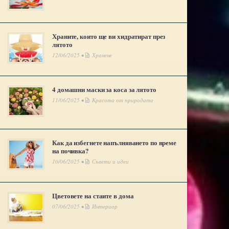
Храните, които ще ви хидратират през
лятото
12/06/2025 •
Хранене
4 домашни маски за коса за лятото
11/06/2025 •
Красота от природата
Как да избегнете напълняването по време
на почивка?
10/06/2025 •
Съвети и идеи
Цветовете на стаите в дома
07/06/2025 •
Интериор