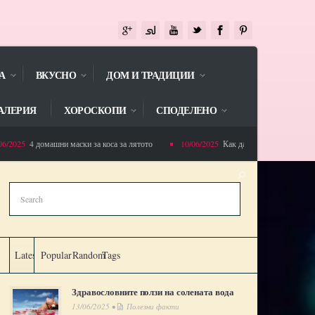
А
ВКУСНО
ДОМ И ТРАДИЦИИ
АЛЕРИЯ
ХОРОСКОПИ
СПОДЕЛЕНО
025
4 домашни маски за коса за лятото
10/06/2025
Как да избегнете напълняванет
Latest
Popular
Random
Tags
Здравословните ползи на солената вода
13/06/2025 •
Полезни факти