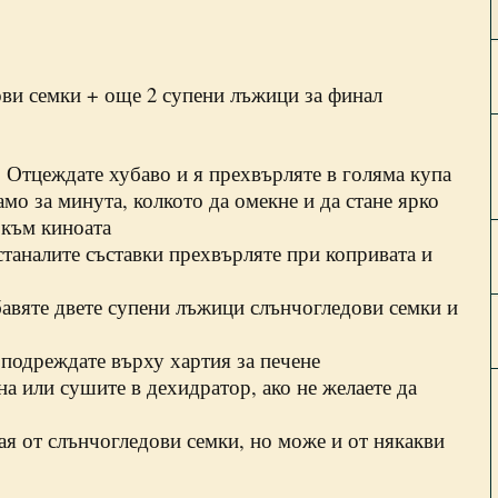
ови семки + още 2 супени лъжици за финал
. Отцеждате хубаво и я прехвърляте в голяма купа
мо за минута, колкото да омекне и да стане ярко
я към киноата
станалите съставки прехвърляте при копривата и
бавяте двете супени лъжици слънчогледови семки и
подреждате върху хартия за печене
а или сушите в дехидратор, ако не желаете да
ая от слънчогледови семки, но може и от някакви