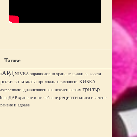
Тагове
БАРД
NIVEA
грижи за косата
здравословно хранене
грижи за кожата
КИБЕА
приложна психология
трилър
разкрасяване
здравословен хранителен режим
рецепти
ИнфоДАР
хранене и отслабване
книги и четене
хранене и здраве