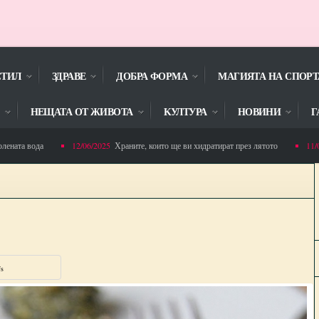
СТИЛ
ЗДРАВЕ
ДОБРА ФОРМА
МАГИЯТА НА СПОРТ
НЕЩАТА ОТ ЖИВОТА
KУЛТУРА
НОВИНИ
Г
та вода
12/06/2025
Храните, които ще ви хидратират през лятото
11/06/2
Горна Малина спечели проект ,,Адаптирана физическа активност за деца”
s