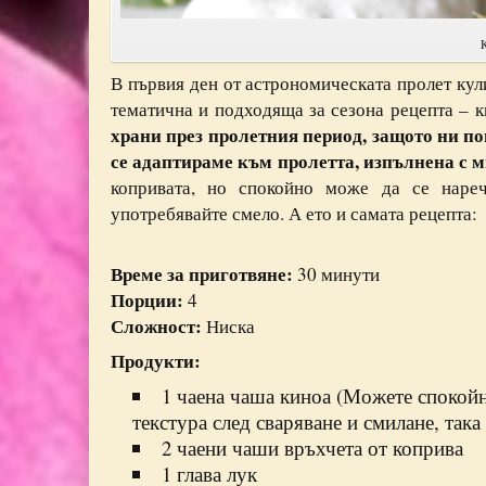
В първия ден от астрономическата пролет ку
тематична и подходяща за сезона рецепта – 
храни през пролетния период, защото ни по
се адаптираме към пролетта, изпълнена с м
копривата, но спокойно може да се нареч
употребявайте смело. А ето и самата рецепта:
Време за приготвяне:
30 минути
Порции:
4
Сложност:
Ниска
Продукти:
1 чаена чаша киноа (Можете спокойн
текстура след сваряване и смилане, так
2 чаени чаши връхчета от коприва
1 глава лук