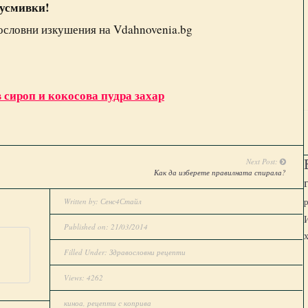
 усмивки!
вословни изкушения на Vdahnovenia.bg
 сироп и кокосова пудра захар
Next Post:
Как да изберете правилната спирала?
Written by:
Сенс4Стайл
Published on: 21/03/2014
Filled Under:
Здравословни рецепти
Views: 4262
киноа
,
рецепти с коприва