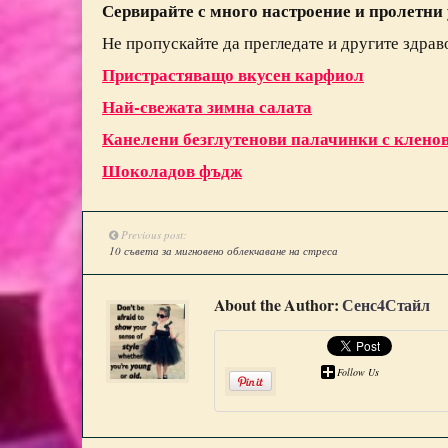
Сервирайте с много настроение и пролетни
Не пропускайте да прегледате и другите здра
Пристрастяващо вкусен карфиол
Най-свежата зимна салата
Канелени безглутенови палачинки с кленов
Шоколадов фъдж
Previous post:
10 съвета за мигновено облекчаване на стреса
About the Author:
Сенс4Стайл
Follow Us