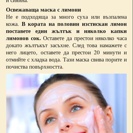
Освежаваща маска с лимони
Не е подходяща за много суха или възпалена
В кората на половин изстискан лимон
кожа.
поставете един жълтък и няколко капки
лимонов сок.
Оставете да престои няколко часа
докато жълтъкът засъхне. След това намажете с
него лицето, оставете да престои 20 минути и
отмийте с хладка вода. Тази маска свива порите и
почиства повърхността.