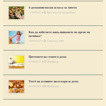
4 домашни маски за коса за лятото
11/06/2025 •
Красота от природата
Как да избегнете напълняването по време на
почивка?
10/06/2025 •
Съвети и идеи
Цветовете на стаите в дома
07/06/2025 •
Интериор
Топ 6 на есенните аксесоари за дома
20/10/2024 •
Интериор