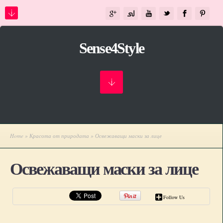
Sense4Style
Home
»
Красота от природата
» Освежаващи маски за лице
Освежаващи маски за лице
Follow Us