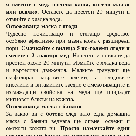
я смесите с мед, овесена каша, кисело мляко
или всичко.
Оставете да престои 20 минути и
отмийте с хладка вода.
Освежаваща маска с ягоди
Чудесно почистващо и стягащо средство,
особено ефективно при мазна кожа с разширени
Смачкайте с вилица 5 по-големи ягоди и
пори.
смесете с 2 лъжици мед.
Нанесете и оставете да
престои около 20 минути. Измийте с хладка вода
и въртеливи движения. Малките гранулки ще
ексфолират мъртвите клетки, а плодовите
киселини и витамините заедно с омекотяващите и
изглаждащи свойства на меда ще придадат
мигновен блясък на кожата.
Освежаваща маска с банани
За какво ви е ботокс след като една домашна
маска с банани веднага ще опъне, освежи и
Просто намачкайте един
омекоти кожата ви.
средно голям банан до хомогенна каша и го