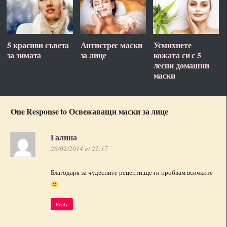
5 красиви съвета
Антистрес маски
Усмихнете
за зимата
за лице
кожата си с 5
лесни домашни
маски
One Response to Освежаващи маски за лице
Галина
26/02/2014 at 22:17
Благодаря за чудесните рецепти,ще ги пробвам всичките
Reply