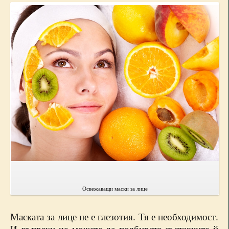
Освежаващи маски за лице
Маската за лице не е глезотия. Тя е необходимост.
И въпреки че можете да подбирате съставките й