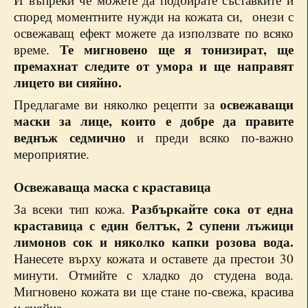
според моментните нужди на кожата си, онези с
освежаващ ефект можете да използвате по всяко
Те мигновено ще я тонизират, ще
време.
премахнат следите от умора и ще направят
лицето ви сияйно.
освежаващи
Предлагаме ви няколко рецепти за
маски за лице, които е добре да правите
веднъж седмично
и преди всяко по-важно
мероприятие.
Освежаваща маска с краставица
Разбъркайте сока от една
За всеки тип кожа.
краставица с един белтък, 2 супени лъжици
лимонов сок и няколко капки розова вода.
Нанесете върху кожата и оставете да престои 30
минути. Отмийте с хладко до студена вода.
Мигновено кожата ви ще стане по-свежа, красива
и сияйна.