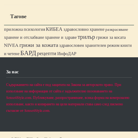
Тагове
КИБЕА
приложна психология
здравословно хранене
разкрасяване
трилър
хранене и отслабване
хранене и здраве
грижи за косата
грижи за кожата
NIVEA
книги
здравословен хранителен режим
БАРД
рецепти
и четене
ИнфоДАР
За нас
Съдържанието на сайта е под защитата на Закона за авторското право. При
използване на информация от сайта е задължително позоваването на
Sense4Style.com. Публикуване, разпространяване, всяка форма на комерсиално
използване, както и копирането на цели материали става само след писмено
съгласие от Sense4Style.com.