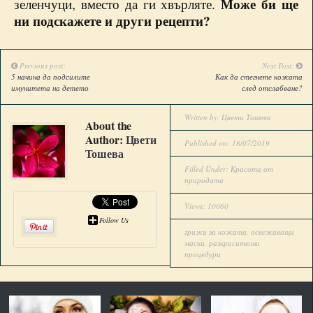
Може би ще
зеленчуци, вместо да ги хвърляте.
ни подскажете и други рецепти?
Previous post:
Next Post:
5 начина да подсилите
Как да стегнете кожата
имунитета на детето
след отслабване?
Written by:
Цвети Тошева
About the
Author:
Цвети
Published on: 18/07/2019
Тошева
Filled Under:
Красота от
природата
Views: 10060
Follow Us
грижи за кожата
,
освежаващи
маски
,
разкрасителни
процедури