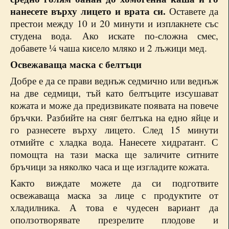
нанесете върху лицето и врата си.
Оставете да
престои между 10 и 20 минути и изплакнете със
студена вода. Ако искате по-сложна смес,
добавете ¼ чаша кисело мляко и 2 лъжици мед.
Освежаваща маска с белтъци
Добре е да се прави веднъж седмично или веднъж
на две седмици, тъй като белтъците изсушават
кожата и може да предизвикате появата на повече
бръчки. Разбийте на сняг белтъка на едно яйце и
го разнесете върху лицето. След 15 минути
отмийте с хладка вода. Нанесете хидратант. С
помощта на тази маска ще заличите ситните
бръчици за няколко часа и ще изгладите кожата.
Както виждате можете да си подготвите
освежаваща маска за лице с продуктите от
хладилника. А това е чудесен вариант да
оползотворявате презрелите плодове и