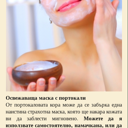
Освежаваща маска с портокали
От портокаловата кора може да се забърка една
наистина страхотна маска, която ще накара кожата
Можете да я
ви да заблести мигновено.
използвате самостоятелно, намачкана, или да