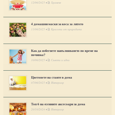
12/06/2025 •
Хранене
4 домашни маски за коса за лятото
11/06/2025 •
Красота от природата
Как да избегнете напълняването по време на
почивка?
10/06/2025 •
Съвети и идеи
Цветовете на стаите в дома
07/06/2025 •
Интериор
Топ 6 на есенните аксесоари за дома
20/10/2024 •
Интериор