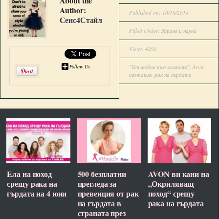
About the
Author:
Published on: 10/10/2014
Сенс4Стайл
Filled Under:
Здраве и наука
Views: 4293
Follow Us
"От любов към живота"
,
Avon
кампания
,
рак на гърдата
Ела на поход
500 безплатни
AVON ви кани на
срещу рака на
прегледа за
„Окриляващ
гърдата на 4 юни
превенция от рак
поход“ срещу
на гърдата в
рака на гърдата
страната през