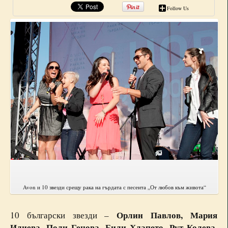
Follow Us
Avon и 10 звезди срещу рака на гърдата с песента „От любов към живота“
Орлин Павлов, Мария
10 български звезди –
Илиева, Поли Генова, Били Хлапето, Рут Колева,