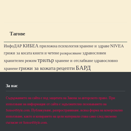
Тагове
КИБЕА
ИнфоДАР
хранене и здраве
NIVEA
приложна психология
грижи за косата
книги и четене
разкрасяване
здравословен
трилър
хранене и отслабване
хранителен режим
здравословно
БАРД
грижи за кожата
рецепти
хранене
За нас
Съдържанието на сайта е под защитата на Закона за авторското право. При
използване на информация от сайта е задължително позоваването на
Sense4Style.com. Публикуване, разпространяване, всяка форма на комерсиално
използване, както и копирането на цели материали става само след писмено
съгласие от Sense4Style.com.