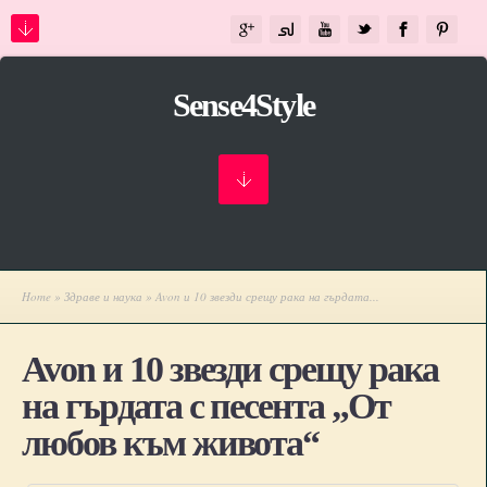
Sense4Style
Home
»
Здраве и наука
» Avon и 10 звезди срещу рака на гърдата...
Avon и 10 звезди срещу рака
на гърдата с песента „От
любов към живота“