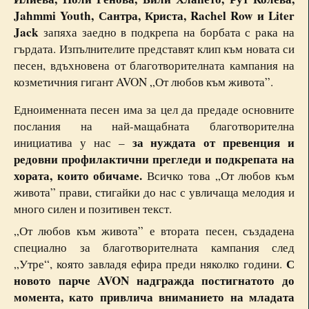
Jahmmi Youth, Сантра, Криста, Rachel Row и Liter
Jack
запяха заедно в подкрепа на борбата с рака на
гърдата. Изпълнителите представят клип към новата си
песен, вдъхновена от благотворителната кампания на
козметичния гигант AVON „От любов към живота”.
Едноименната песен има за цел да предаде основните
послания на най-мащабната благотворителна
за нуждата от превенция и
инициатива у нас –
редовни профилактични прегледи и подкрепата на
хората, които обичаме.
Всичко това „От любов към
живота” прави, стигайки до нас с увличаща мелодия и
много силен и позитивен текст.
„От любов към живота” е втората песен, създадена
специално за благотворителната кампания след
С
„Утре“, която завладя ефира преди няколко години.
новото парче AVON надгражда постигнатото до
момента, като привлича вниманието на младата