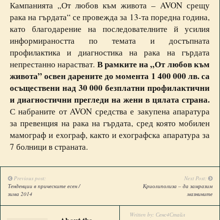
Кампанията „От любов към живота – AVON срещу
рака на гърдата“ се провежда за 13-та поредна година,
като благодарение на последователните й усилия
информираността по темата и достъпната
профилактика и диагностика на рака на гърдата
В рамките на „От любов към
непрестанно нарастват.
живота” освен дарените до момента 1 400 000 лв. са
осъществени над 30 000 безплатни профилактични
и диагностични прегледи на жени в цялата страна.
С набраните от AVON средства е закупена апаратура
за превенция на рака на гърдата, сред която мобилен
мамограф и ехограф, както и ехографска апаратура за
7 болници в страната.
Previous post:
Next Post:
Тенденции в прическите есен /
Криолиполиза – да замразим
зима 2014
мазнините
Written by:
Сенс4Стайл