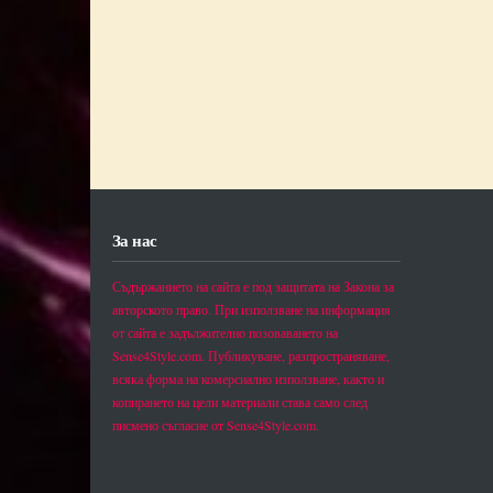
За нас
Съдържанието на сайта е под защитата на Закона за
авторското право. При използване на информация
от сайта е задължително позоваването на
Sense4Style.com. Публикуване, разпространяване,
всяка форма на комерсиално използване, както и
копирането на цели материали става само след
писмено съгласие от Sense4Style.com.