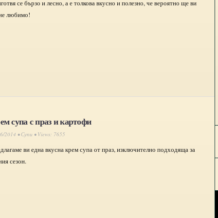
готвя се бързо и лесно, а е толкова вкусно и полезно, че вероятно ще ви
не любимо!
ем супа с праз и картофи
06/2014 •
Супи
• Views: 7655
длагаме ви една вкусна крем супа от праз, изключително подходяща за
ния сезон.