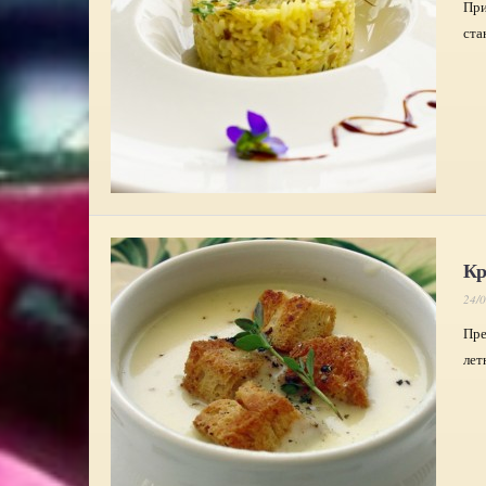
При
ста
Кр
24/
Пре
лет