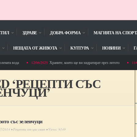
СТИЛ
ЗДРАВЕ
ДОБРА ФОРМА
МАГИЯТА НА СПОРТ
НЕЩАТА ОТ ЖИВОТА
KУЛТУРА
НОВИНИ
Г
ата вода
12/06/2025
Храните, които ще ви хидратират през лятото
11/06/
 Горна Малина спечели проект ,,Адаптирана физическа активност за деца”
ED ‘РЕЦЕПТИ СЪС
ЕНЧУЦИ’
зото със зеленчуци
07/2014 •
Рецепти от цял свят
• Views: 9149