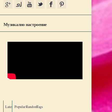
Музикално настроение
Latest
Popular
Random
Tags