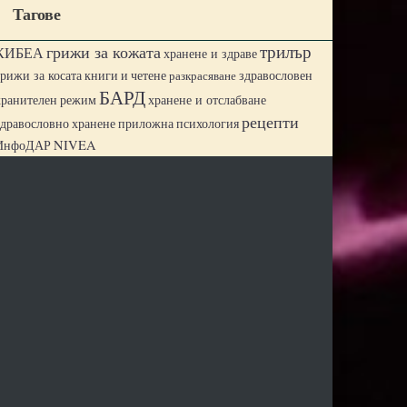
Тагове
трилър
грижи за кожата
КИБЕА
хранене и здраве
грижи за косата
книги и четене
разкрасяване
здравословен
БАРД
хранене и отслабване
хранителен режим
рецепти
здравословно хранене
приложна психология
ИнфоДАР
NIVEA