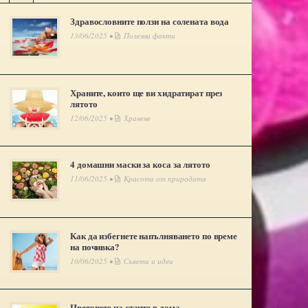
Здравословните ползи на солената вода
13/06/2025 •
Полезни факти
Храните, които ще ви хидратират през
лятото
12/06/2025 •
Хранене
4 домашни маски за коса за лятото
11/06/2025 •
Красота от природата
Как да избегнете напълняването по време
на почивка?
10/06/2025 •
Съвети и идеи
Цветовете на стаите в дома