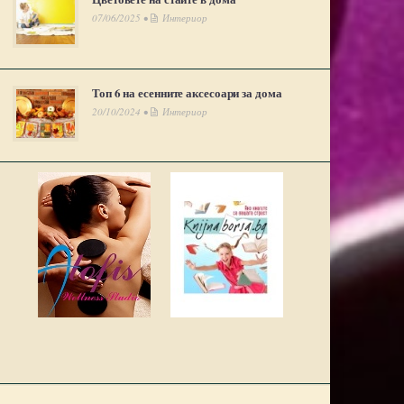
07/06/2025 •
Интериор
Топ 6 на есенните аксесоари за дома
20/10/2024 •
Интериор