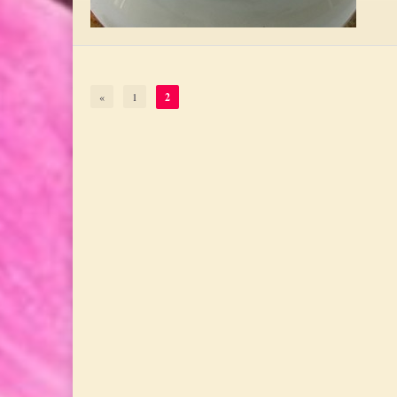
«
1
2