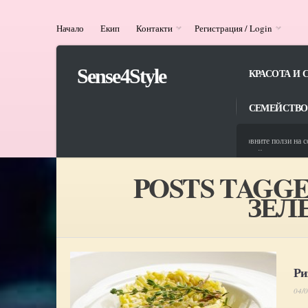
Начало
Екип
Контакти
Регистрация / Login
Sense4Style
КРАСОТА И 
СЕМЕЙСТВО
13/06/2025
Здравословните ползи на солен
13/08/2024
ЦСРИ ,,Св. Йоан Рилски‘‘ в с.
POSTS TAGG
ЗЕЛ
Ри
04/