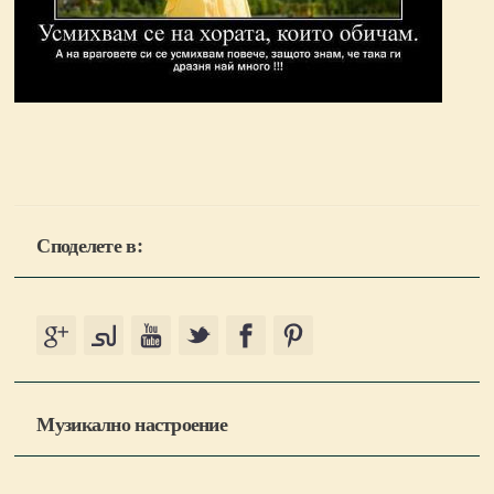
Споделете в:
Музикално настроение