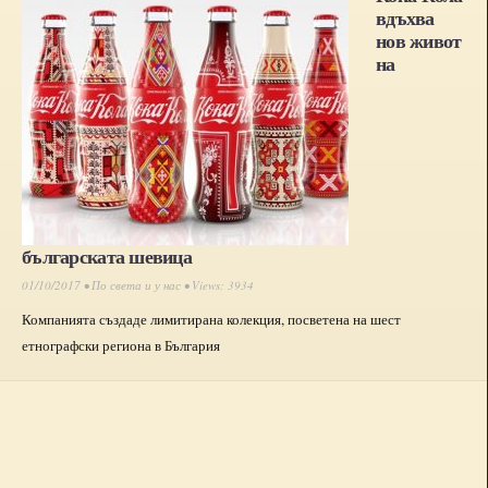
вдъхва
нов живот
на
българската шевица
01/10/2017 •
По света и у нас
• Views: 3934
Компанията създаде лимитирана колекция, посветена на шест
етнографски региона в България