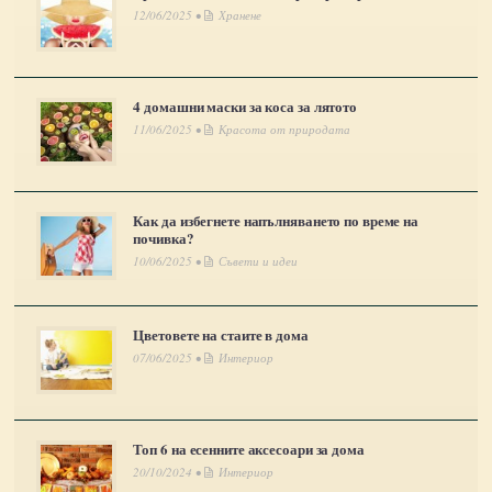
12/06/2025 •
Хранене
4 домашни маски за коса за лятото
11/06/2025 •
Красота от природата
Как да избегнете напълняването по време на
почивка?
10/06/2025 •
Съвети и идеи
Цветовете на стаите в дома
07/06/2025 •
Интериор
Топ 6 на есенните аксесоари за дома
20/10/2024 •
Интериор