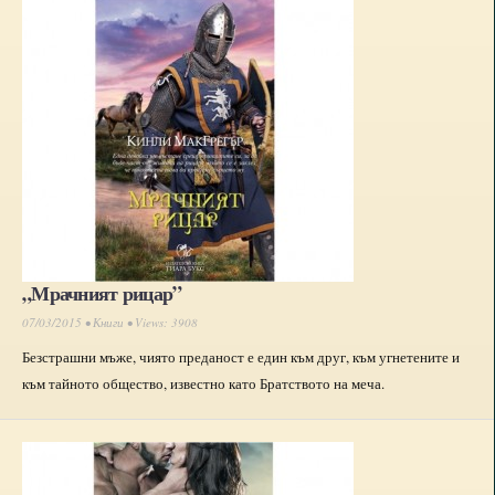
„Мрачният рицар”
07/03/2015 •
Книги
• Views: 3908
Безстрашни мъже, чиято преданост е един към друг, към угнетените и
към тайното общество, известно като Братството на меча.