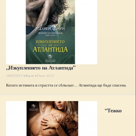
„Изкуплението на Атлантида”
18/02/2015 •
Книги
• Views: 6331
Когато истината и страстта се сблъскат… Атлантида ще бъде спасена.
“Тежко