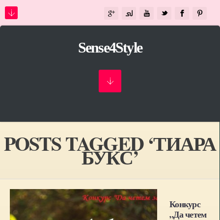
Sense4Style
POSTS TAGGED ‘ТИАРА
БУКС’
Конкурс
„Да четем