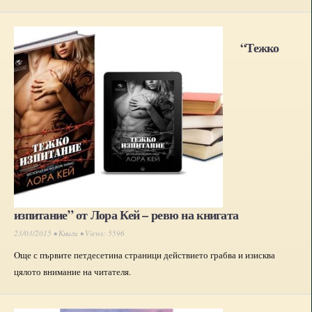
“Тежко
изпитание” от Лора Кей – ревю на книгата
23/03/2015 •
Книги
• Views: 5596
Oще с първите петдесетина страници действието грабва и изисква
цялото внимание на читателя.