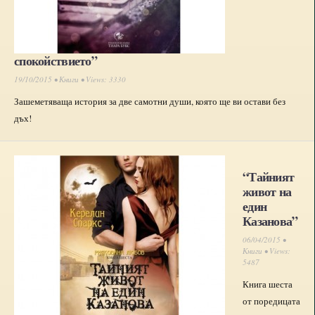
спокойствието”
19/10/2015 •
Книги
• Views: 3330
Зашеметяваща история за две самотни души, която ще ви остави без
дъх!
“Тайният
живот на
един
Казанова”
06/04/2015 •
Книги
• Views:
5487
Книга шеста
от поредицата