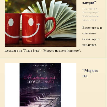
заедно“
10/11/2015 •
Uncategorized
,
Библиотека
•
Views: 17693
Включете се и
спечелете
екземпляр от
най-новия
шедьовър на "Тиара Букс" - "Морето на спокойствието".
“Морето
на