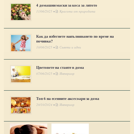
4 домашни маски за коса за лятото
11/06/2025 •
Красота от природата
Как да избегнете напълняването по време на
почивка?
10/06/2025 •
Съвети и идеи
Цветовете на стаите в дома
07/06/2025 •
Интериор
Топ 6 на есенните аксесоари за дома
20/10/2024 •
Интериор