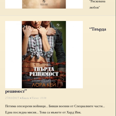
"Рискована
любов"
“Твърда
решимост”
27/03/2015 •
Книги
• Views: 3338
Петима опозорени войници... Бивши военни от Специалните части...
Една последна мисия... Това са мъжете от Хард Инк.